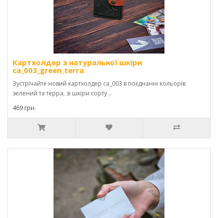
Картхолдер з натуральної шкіри
ca_003_green_terra
Зустрічайте новий картхолдер ca_003 в поєднанні кольорів
зелений та терра, зі шкіри сорту ..
469 грн.