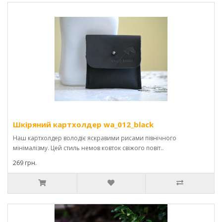
Шкіряний картхолдер wa_012_black
Наш картхолдер володіє яскравими рисами північного
мінімалізму. Цей стиль немов ковток свіжого повіт..
269 грн.