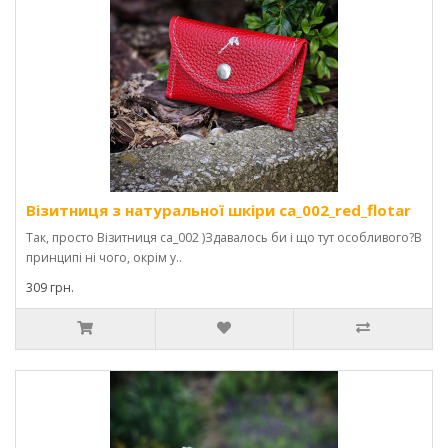
Візитниця з натуральної шкіри ca_002_red_flotar
Так, просто Візитниця ca_002 )Здавалось би і що тут особливого?В
принципі ні чого, окрім у..
309 грн.