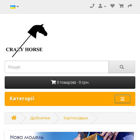
0 товар(ів) - 0 грн.
Категорії
Дрібнички
Картхолдери