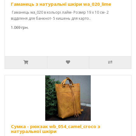
Гаманець з натуральнї шкіри wa_020_lime
Гаманець wa_020 в кольорі лайм- Розмір 19 х 10 см- 2
відділеня для банкнот- 5 кишень для карто..
1.069 грн.
Сумка - рюкзак wb_054_camel_croco з
натуральної шкіри