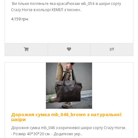
Ви тільки погляньте яка красаРюкзак wb_054 зі шкіри сорту
Crazy Horse в кольорі КЕМЕЛ з тиснен..
4.159 грн.
Дорожня сумка mb_046_brown з натуральної
шкіри
Дорожня сумка mb_046 з коричневої шкіри сорту Crazy Horse.
- Розмір 40*30*20 см. - Додатково укр..